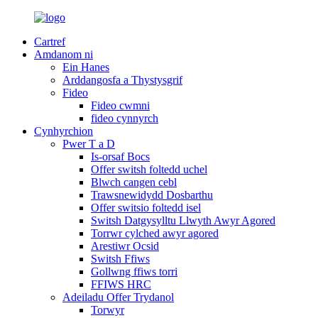
Cartref
Amdanom ni
Ein Hanes
Arddangosfa a Thystysgrif
Fideo
Fideo cwmni
fideo cynnyrch
Cynhyrchion
Pwer T a D
Is-orsaf Bocs
Offer switsh foltedd uchel
Blwch cangen cebl
Trawsnewidydd Dosbarthu
Offer switsio foltedd isel
Switsh Datgysylltu Llwyth Awyr Agored
Torrwr cylched awyr agored
Arestiwr Ocsid
Switsh Ffiws
Gollwng ffiws torri
FFIWS HRC
Adeiladu Offer Trydanol
Torwyr