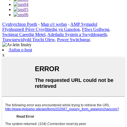
Cynhyrchion Poeth
-
Map o'r wefan
-
AMP Symudol
Ffynhonnell Pŵer Cysylltiedig yn Ganolog
,
Ffiws Gollwng
,
Switgear Caeedig Metel
,
Adeiladu System a Swyddogaeth
,
Trawsnewidydd Trochi Olew
,
Power Switchgear
,
Anfon e-bost
x