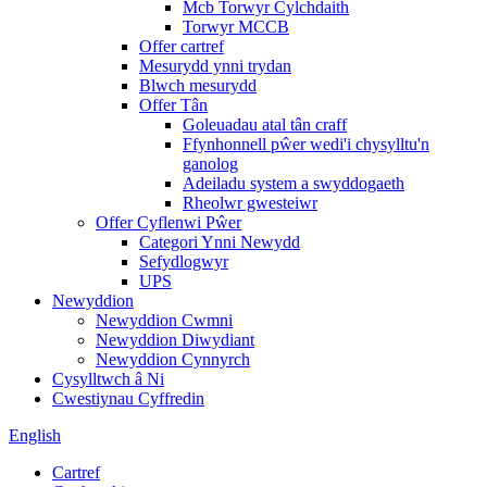
Mcb Torwyr Cylchdaith
Torwyr MCCB
Offer cartref
Mesurydd ynni trydan
Blwch mesurydd
Offer Tân
Goleuadau atal tân craff
Ffynhonnell pŵer wedi'i chysylltu'n
ganolog
Adeiladu system a swyddogaeth
Rheolwr gwesteiwr
Offer Cyflenwi Pŵer
Categori Ynni Newydd
Sefydlogwyr
UPS
Newyddion
Newyddion Cwmni
Newyddion Diwydiant
Newyddion Cynnyrch
Cysylltwch â Ni
Cwestiynau Cyffredin
English
Cartref