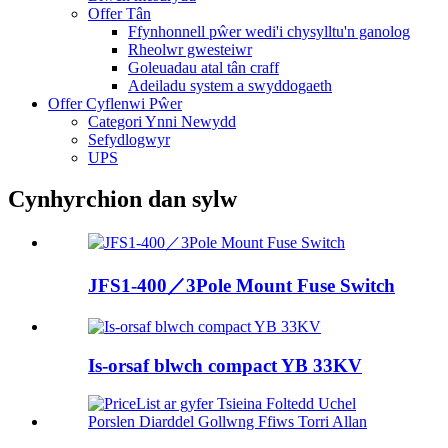
Offer Tân
Ffynhonnell pŵer wedi'i chysylltu'n ganolog
Rheolwr gwesteiwr
Goleuadau atal tân craff
Adeiladu system a swyddogaeth
Offer Cyflenwi Pŵer
Categori Ynni Newydd
Sefydlogwyr
UPS
Cynhyrchion dan sylw
JFS1-400／3Pole Mount Fuse Switch
Is-orsaf blwch compact YB 33KV