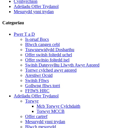
Cynhyrchion
Adeiladu Offer Trydanol
Mesurydd ynni trydan
Categorïau
Pwer T a D
Is-orsaf Bocs
Blwch cangen cebl
Trawsnewidydd Dosbarthu
Offer switsh foltedd uchel
Offer switsio foltedd isel
Switsh Datgysylltu Llwyth Awyr Agored
Torrwr cylched awyr agored
Arestiwr Ocsid
Switsh Ffiws
Gollwng ffiws torri
FFIWS HRC
Adeiladu Offer Trydanol
Torwyr
Mcb Torwyr Cylchdaith
Torwyr MCCB
Offer cartref
Mesurydd ynni trydan
Blwch mesurydd