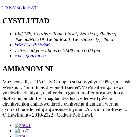
TANYSGRIFWCH
CYSYLLTIAD
Rhif 188, Chezhan Road, Liushi, Wenzhou, Zhejiang,
Tsieina/No.219, Weiliu Road, Wenzhou City, China
86-577-27856666
7 diwrnod yr wythnos o 10:00 am i 6:00 pm
sale@jonchn.cc
AMDANOM NI
Mae pencadlys JONCHN Group, a sefydlwyd ym 1988, yn Liushi,
Wenzhou, "prifddinas drydanol Tsieina".Mae'n arbenigo mewn
ymchwil a datblygu, cynhyrchu a gwerthu offer trosglwyddo a
dosbarthu, amddiffyn rhag tân deallus, cyflenwad pŵer a
chynhyrchion eraill.gweithredu cynhyrchu rhannau i werthu
cynnyrch gorffenedig a gwasanaeth yn un o'r cwmni proffesiynol.
© Hawlfraint - 2010-2022 : Cedwir Pob Hawl.