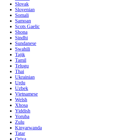
Slovak
Slovenian
Somali
Samoan
Scots Gaelic
Shona
Sindhi
Sundanese
Swahili
Tajik
Tamil
Telugu
Thai
Ukrainian
Urdu
Uzbek
Vietnamese
Welsh
Xhosa
Yiddish
Yoruba
Zulu
Kinyarwanda
Tatar
Oriya