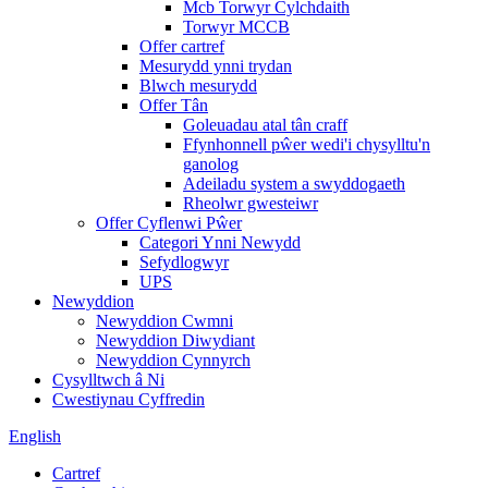
Mcb Torwyr Cylchdaith
Torwyr MCCB
Offer cartref
Mesurydd ynni trydan
Blwch mesurydd
Offer Tân
Goleuadau atal tân craff
Ffynhonnell pŵer wedi'i chysylltu'n
ganolog
Adeiladu system a swyddogaeth
Rheolwr gwesteiwr
Offer Cyflenwi Pŵer
Categori Ynni Newydd
Sefydlogwyr
UPS
Newyddion
Newyddion Cwmni
Newyddion Diwydiant
Newyddion Cynnyrch
Cysylltwch â Ni
Cwestiynau Cyffredin
English
Cartref