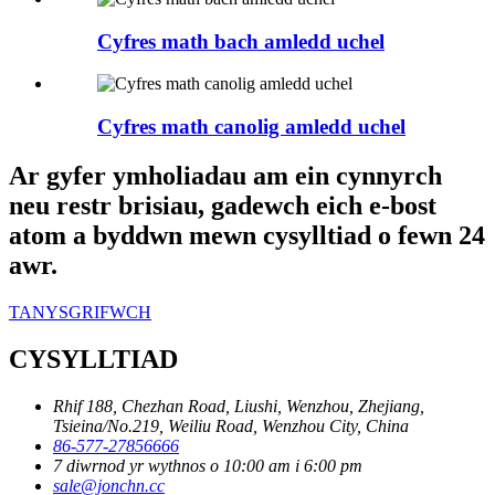
Cyfres math bach amledd uchel
Cyfres math canolig amledd uchel
Ar gyfer ymholiadau am ein cynnyrch
neu restr brisiau, gadewch eich e-bost
atom a byddwn mewn cysylltiad o fewn 24
awr.
TANYSGRIFWCH
CYSYLLTIAD
Rhif 188, Chezhan Road, Liushi, Wenzhou, Zhejiang,
Tsieina/No.219, Weiliu Road, Wenzhou City, China
86-577-27856666
7 diwrnod yr wythnos o 10:00 am i 6:00 pm
sale@jonchn.cc