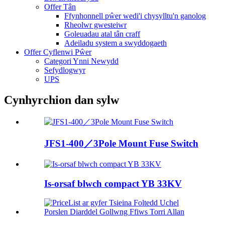
Offer Tân
Ffynhonnell pŵer wedi'i chysylltu'n ganolog
Rheolwr gwesteiwr
Goleuadau atal tân craff
Adeiladu system a swyddogaeth
Offer Cyflenwi Pŵer
Categori Ynni Newydd
Sefydlogwyr
UPS
Cynhyrchion dan sylw
JFS1-400／3Pole Mount Fuse Switch
Is-orsaf blwch compact YB 33KV