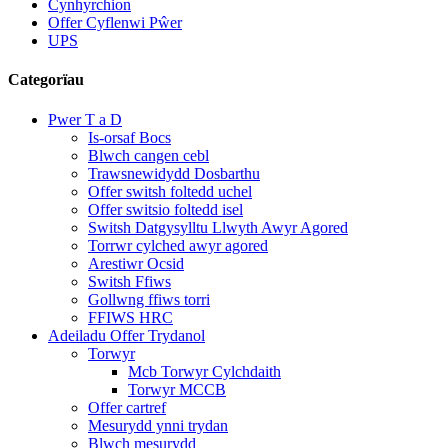
Cynhyrchion
Offer Cyflenwi Pŵer
UPS
Categorïau
Pwer T a D
Is-orsaf Bocs
Blwch cangen cebl
Trawsnewidydd Dosbarthu
Offer switsh foltedd uchel
Offer switsio foltedd isel
Switsh Datgysylltu Llwyth Awyr Agored
Torrwr cylched awyr agored
Arestiwr Ocsid
Switsh Ffiws
Gollwng ffiws torri
FFIWS HRC
Adeiladu Offer Trydanol
Torwyr
Mcb Torwyr Cylchdaith
Torwyr MCCB
Offer cartref
Mesurydd ynni trydan
Blwch mesurydd