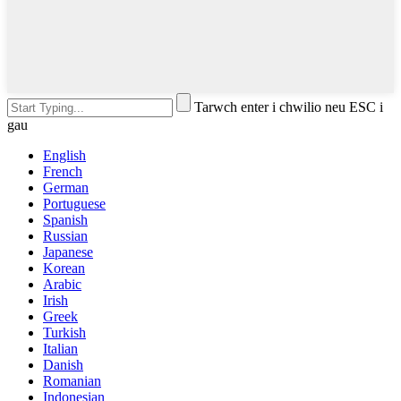
Tarwch enter i chwilio neu ESC i
gau
English
French
German
Portuguese
Spanish
Russian
Japanese
Korean
Arabic
Irish
Greek
Turkish
Italian
Danish
Romanian
Indonesian