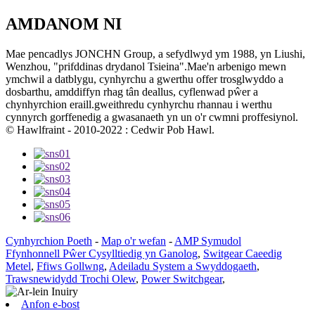
AMDANOM NI
Mae pencadlys JONCHN Group, a sefydlwyd ym 1988, yn Liushi,
Wenzhou, "prifddinas drydanol Tsieina".Mae'n arbenigo mewn
ymchwil a datblygu, cynhyrchu a gwerthu offer trosglwyddo a
dosbarthu, amddiffyn rhag tân deallus, cyflenwad pŵer a
chynhyrchion eraill.gweithredu cynhyrchu rhannau i werthu
cynnyrch gorffenedig a gwasanaeth yn un o'r cwmni proffesiynol.
© Hawlfraint - 2010-2022 : Cedwir Pob Hawl.
Cynhyrchion Poeth
-
Map o'r wefan
-
AMP Symudol
Ffynhonnell Pŵer Cysylltiedig yn Ganolog
,
Switgear Caeedig
Metel
,
Ffiws Gollwng
,
Adeiladu System a Swyddogaeth
,
Trawsnewidydd Trochi Olew
,
Power Switchgear
,
Anfon e-bost