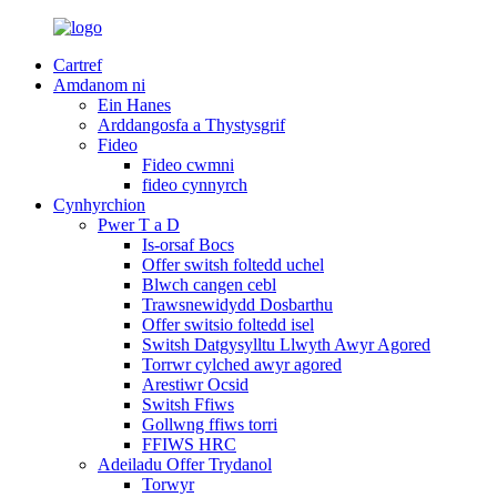
Cartref
Amdanom ni
Ein Hanes
Arddangosfa a Thystysgrif
Fideo
Fideo cwmni
fideo cynnyrch
Cynhyrchion
Pwer T a D
Is-orsaf Bocs
Offer switsh foltedd uchel
Blwch cangen cebl
Trawsnewidydd Dosbarthu
Offer switsio foltedd isel
Switsh Datgysylltu Llwyth Awyr Agored
Torrwr cylched awyr agored
Arestiwr Ocsid
Switsh Ffiws
Gollwng ffiws torri
FFIWS HRC
Adeiladu Offer Trydanol
Torwyr